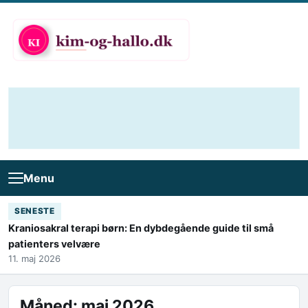
Skip to content
Menu
SENESTE
Kraniosakral terapi børn: En dybdegående guide til små
patienters velvære
11. maj 2026
Måned:
maj 2026