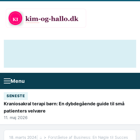
Skip to content
Menu
SENESTE
Kraniosakral terapi børn: En dybdegående guide til små
patienters velvære
11. maj 2026
18. marts 2024
⌂
Forståelse af Business: En Nøgle til Succes