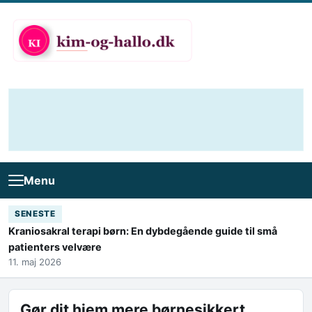
Skip to content
Menu
SENESTE
Kraniosakral terapi børn: En dybdegående guide til små
patienters velvære
11. maj 2026
Gør dit hjem mere børnesikkert