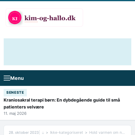
Skip to content
Menu
SENESTE
Kraniosakral terapi børn: En dybdegående guide til små
patienters velvære
11. maj 2026
28. oktober 2023
⌂
Ikke-kategoriseret
Hold varmen om natten i teltet med en sovepose