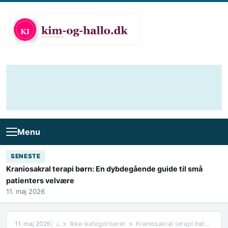
Skip to content
Menu
SENESTE
Kraniosakral terapi børn: En dybdegående guide til små
patienters velvære
11. maj 2026
11. maj 2026
⌂
Ikke-kategoriseret
Kraniosakral terapi børn: En dybdegående guide til små patienters velvære