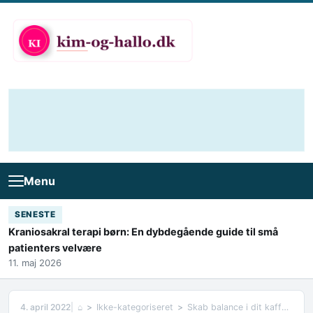
Skip to content
Menu
SENESTE
Kraniosakral terapi børn: En dybdegående guide til små
patienters velvære
11. maj 2026
4. april 2022
⌂
Ikke-kategoriseret
Skab balance i dit kaffeforbrug med kaffekapsler