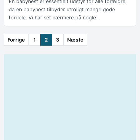
En babynest er essentielt udstyr for alle forældre,
da en babynest tilbyder utroligt mange gode
fordele. Vi har set nærmere på nogle…
Indlægsinddeling
Forrige
1
2
3
Næste